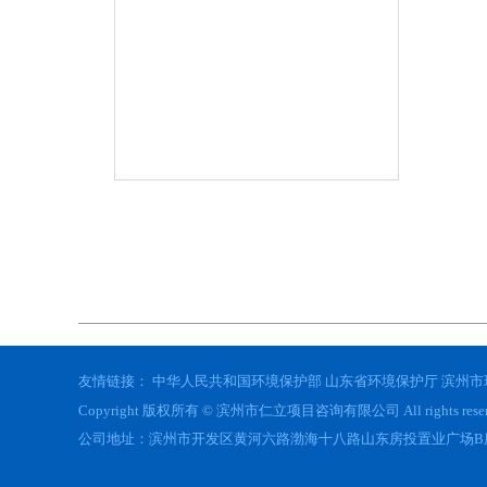
友情链接：
中华人民共和国环境保护部
山东省环境保护厅
滨州市
Copyright 版权所有 © 滨州市仁立项目咨询有限公司 All rights res
公司地址：滨州市开发区黄河六路渤海十八路山东房投置业广场B座23层 电话：