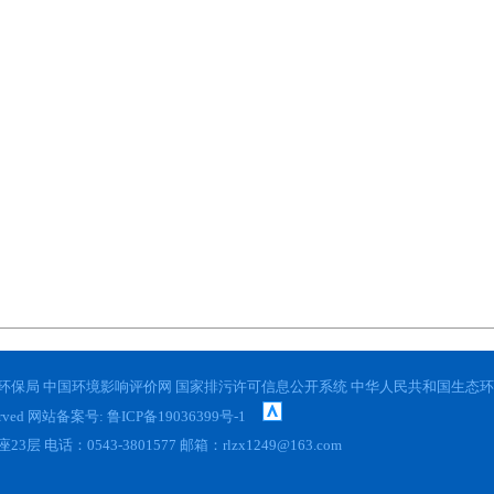
环保局
中国环境影响评价网
国家排污许可信息公开系统
中华人民共和国生态环
erved 网站备案号:
鲁ICP备19036399号-1
0543-3801577 邮箱：rlzx1249@163.com